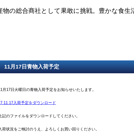
産物の総合商社として果敢に挑戦。豊かな食生
ご挨拶
SDGsの取組
取得認証
事業紹介
第一鮮魚部
第二鮮魚部
第三鮮魚部
塩冷部
総務部
11月17日青物入荷予定
11月17日火曜日の青物入荷予定をお知らせいたします。
27.11.17入荷予定をダウンロード
上記のファイルをダウンロードしてください。
入荷状況をご検討のうえ、よろしくお買い回りください。