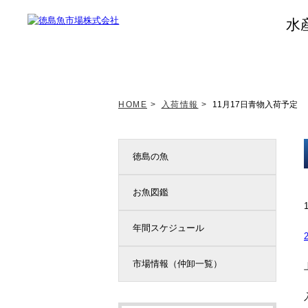
水
トップページ
新着情報
HOME
>
入荷情報
>
11月17日青物入荷予定
徳島の魚
お魚図鑑
年間スケジュール
市場情報（仲卸一覧）