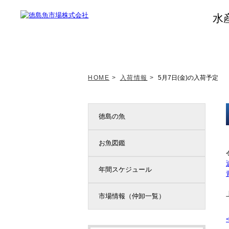
水
トップページ
新着情報
HOME
>
入荷情報
>
5月7日(金)の入荷予定
徳島の魚
お魚図鑑
年間スケジュール
市場情報（仲卸一覧）