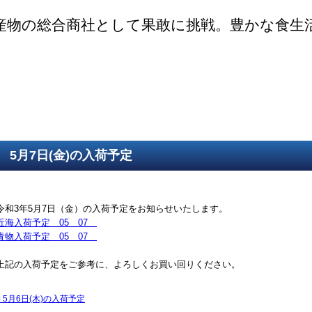
産物の総合商社として果敢に挑戦。豊かな食生
ご挨拶
SDGsの取組
取得認証
事業紹介
第一鮮魚部
第二鮮魚部
第三鮮魚部
塩冷部
総務部
5月7日(金)の入荷予定
令和3年5月7日（金）の入荷予定をお知らせいたします。
近海入荷予定 05 07
青物入荷予定 05 07
上記の入荷予定をご参考に、よろしくお買い回りください。
<
5月6日(木)の入荷予定