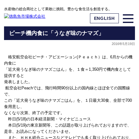
水産物の総合商社として果敢に挑戦。豊かな食生活を創造する。
ENGLISH
ピーチ機内食に「うなぎ味のナマズ」
2016年5月19日
格安航空会社ピーチ・アビエーション(Ｐｅａｃｈ）は、6月からの機
内食に
「近大発うなぎ味のナマズごはん」を、１食＝1,350円で機内食として
提供すると
発表しました。
航空会社Peachでは、飛行時間90分以上の国内線とほぼ全ての国際線
で、
この「近大発うなぎ味のナマズごはん」を、１日最大30食、全部で700
食用意し、
なくなり次第、終了の予定です。
昨日(5/18)の日本経済新聞・マイナビニュース
本日(5/19)の東京新聞等、この話題が取り上げられておりますので、
是非、お読みになってくださいませ。
また、ＨＨＫ総合ニュースなどテレビでも多く取り上げられており、