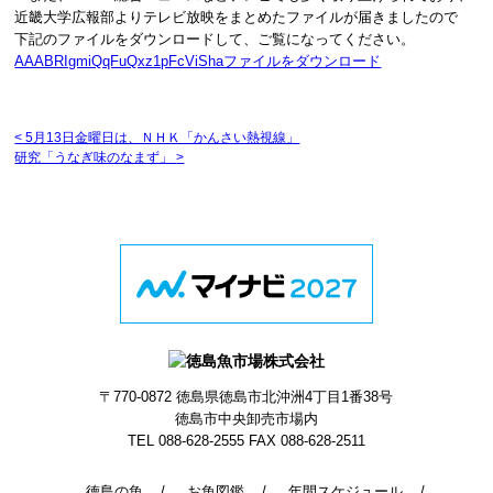
近畿大学広報部よりテレビ放映をまとめたファイルが届きましたので
下記のファイルをダウンロードして、ご覧になってください。
AAABRIgmiQqFuQxz1pFcViShaファイルをダウンロード
<
5月13日金曜日は、ＮＨＫ「かんさい熱視線」
研究「うなぎ味のなまず」
>
〒770-0872
徳島県徳島市北沖洲4丁目1番38号
徳島市中央卸売市場内
TEL 088-628-2555
FAX 088-628-2511
徳島の魚
お魚図鑑
年間スケジュール