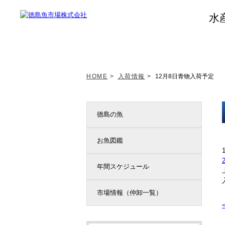
水
トップページ
新着情報
HOME
>
入荷情報
>
12月8日青物入荷予定
徳島の魚
お魚図鑑
年間スケジュール
市場情報（仲卸一覧）