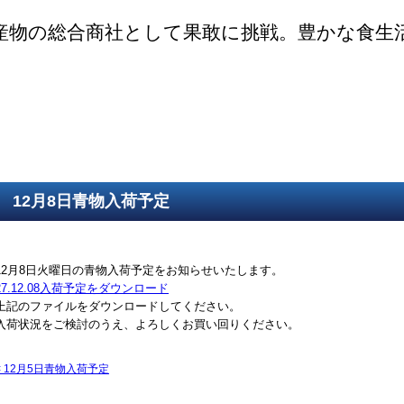
産物の総合商社として果敢に挑戦。豊かな食生
ご挨拶
SDGsの取組
取得認証
事業紹介
第一鮮魚部
第二鮮魚部
第三鮮魚部
塩冷部
総務部
12月8日青物入荷予定
12月8日火曜日の青物入荷予定をお知らせいたします。
27.12.08入荷予定をダウンロード
上記のファイルをダウンロードしてください。
入荷状況をご検討のうえ、よろしくお買い回りください。
<
12月5日青物入荷予定