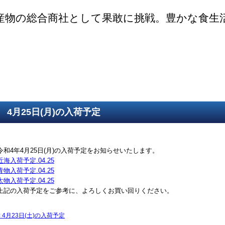
産物の総合商社として果敢に挑戦。豊かな食生
ご挨拶
SDGsの取組
取得認証
事業紹介
第一鮮魚部
第二鮮魚部
第三鮮魚部
塩冷部
総務部
4月25日(月)の入荷予定
令和4年4月25日(月)の入荷予定をお知らせいたします。
近海入荷予定.04.25
青物入荷予定.04.25
太物入荷予定.04.25
上記の入荷予定をご参考に、よろしくお買い回りください。
<
4月23日(土)の入荷予定