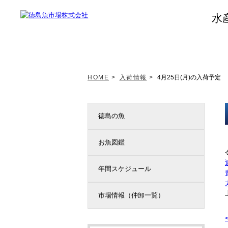
水
トップページ
新着情報
HOME
>
入荷情報
>
4月25日(月)の入荷予定
徳島の魚
お魚図鑑
年間スケジュール
市場情報（仲卸一覧）