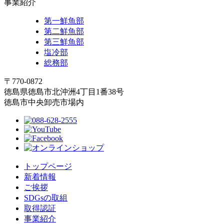
事業紹介
第一鮮魚部
第二鮮魚部
第三鮮魚部
塩冷部
総務部
〒770-0872
徳島県徳島市北沖洲4丁目1番38号
徳島市中央卸売市場内
トップページ
新着情報
ご挨拶
SDGsの取組
取得認証
事業紹介