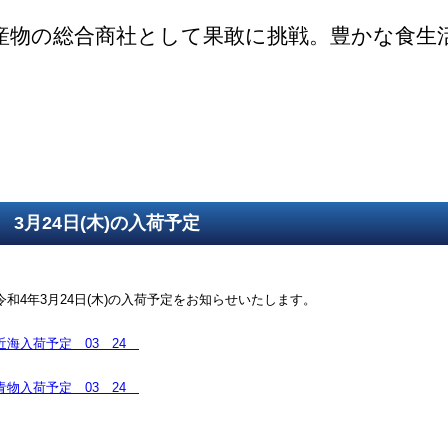
産物の総合商社として果敢に挑戦。豊かな食生
ご挨拶
SDGsの取組
取得認証
事業紹介
第一鮮魚部
第二鮮魚部
第三鮮魚部
塩冷部
総務部
3月24日(木)の入荷予定
令和4年3月24日(木)の入荷予定をお知らせいたします。
近海入荷予定 03 24
青物入荷予定 03 24