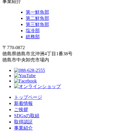
事業紹介
第一鮮魚部
第二鮮魚部
第三鮮魚部
塩冷部
総務部
〒770-0872
徳島県徳島市北沖洲4丁目1番38号
徳島市中央卸売市場内
トップページ
新着情報
ご挨拶
SDGsの取組
取得認証
事業紹介