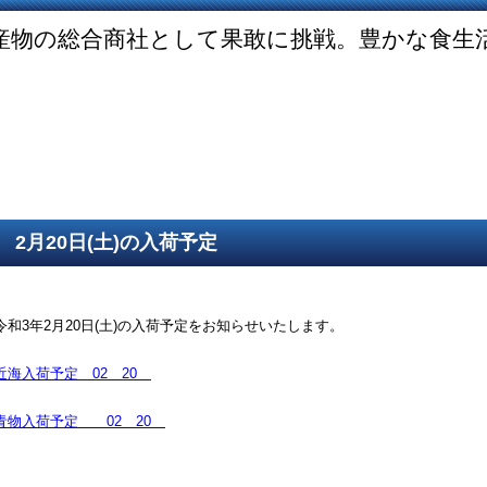
産物の総合商社として果敢に挑戦。豊かな食生
ご挨拶
SDGsの取組
取得認証
事業紹介
第一鮮魚部
第二鮮魚部
第三鮮魚部
塩冷部
総務部
2月20日(土)の入荷予定
令和3年2月20日(土)の入荷予定をお知らせいたします。
近海入荷予定 02 20
青物入荷予定 02 20