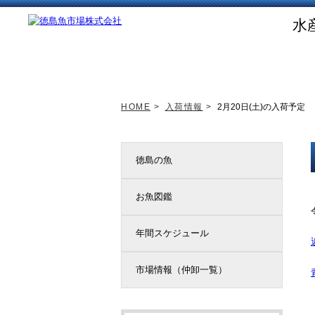
水
トップページ
新着情報
HOME
>
入荷情報
>
2月20日(土)の入荷予定
徳島の魚
お魚図鑑
年間スケジュール
市場情報（仲卸一覧）