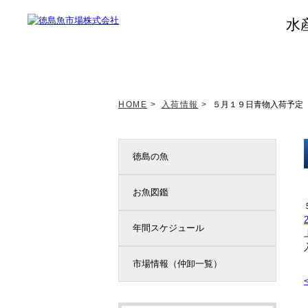
水
トップページ
新着情報
HOME
>
入荷情報
>
５月１９日青物入荷予定
徳島の魚
お魚図鑑
年間スケジュール
市場情報（仲卸一覧）