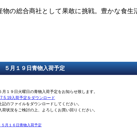
産物の総合商社として果敢に挑戦。豊かな食生
ご挨拶
SDGsの取組
取得認証
事業紹介
第一鮮魚部
第二鮮魚部
第三鮮魚部
塩冷部
総務部
５月１９日青物入荷予定
５月１９日火曜日の青物入荷予定をお知らせ致します。
27.5.19入荷予定をダウンロード
上記のファイルをダウンロードしてください。
入荷状況をご検討の上、よろしくお買い回りください。
<
５月１６日青物入荷予定