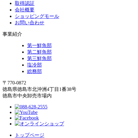
取得認証
会社概要
ショッピングモール
お問い合わせ
事業紹介
第一鮮魚部
第二鮮魚部
第三鮮魚部
塩冷部
総務部
〒770-0872
徳島県徳島市北沖洲4丁目1番38号
徳島市中央卸売市場内
トップページ