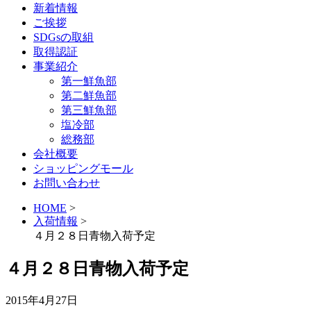
新着情報
ご挨拶
SDGsの取組
取得認証
事業紹介
第一鮮魚部
第二鮮魚部
第三鮮魚部
塩冷部
総務部
会社概要
ショッピングモール
お問い合わせ
HOME
>
入荷情報
>
４月２８日青物入荷予定
４月２８日青物入荷予定
2015年4月27日