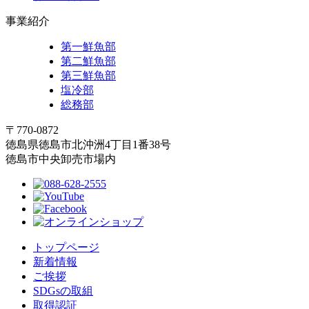
事業紹介
第一鮮魚部
第二鮮魚部
第三鮮魚部
塩冷部
総務部
〒770-0872
徳島県徳島市北沖洲4丁目1番38号
徳島市中央卸売市場内
トップページ
新着情報
ご挨拶
SDGsの取組
取得認証