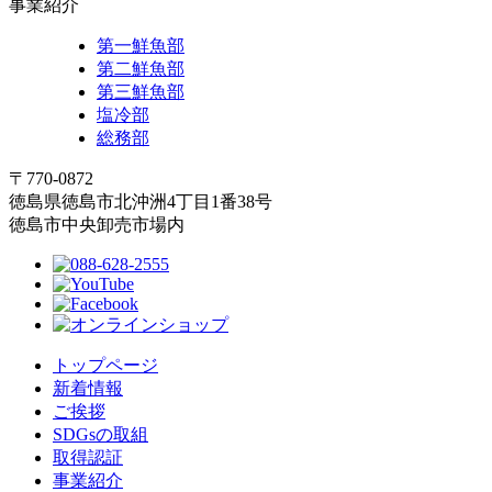
事業紹介
第一鮮魚部
第二鮮魚部
第三鮮魚部
塩冷部
総務部
〒770-0872
徳島県徳島市北沖洲4丁目1番38号
徳島市中央卸売市場内
トップページ
新着情報
ご挨拶
SDGsの取組
取得認証
事業紹介