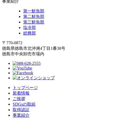
事業紹介
第一鮮魚部
第二鮮魚部
第三鮮魚部
塩冷部
総務部
〒770-0872
徳島県徳島市北沖洲4丁目1番38号
徳島市中央卸売市場内
トップページ
新着情報
ご挨拶
SDGsの取組
取得認証
事業紹介