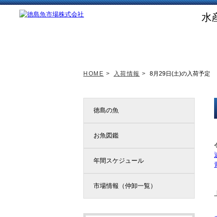
水
トップページ
新着情報
HOME
>
入荷情報
>
8月29日(土)の入荷予定
徳島の魚
お魚図鑑
年間スケジュール
市場情報（仲卸一覧）