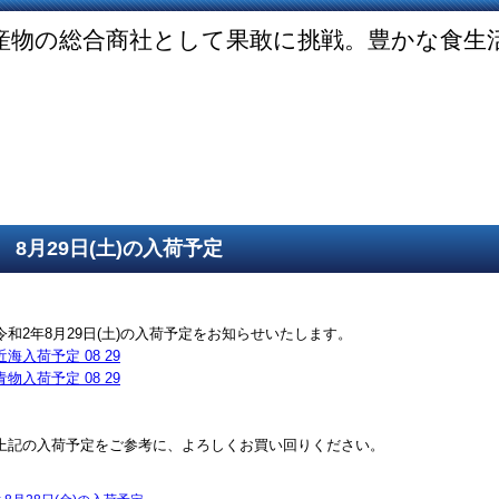
産物の総合商社として果敢に挑戦。豊かな食生
ご挨拶
SDGsの取組
取得認証
事業紹介
第一鮮魚部
第二鮮魚部
第三鮮魚部
塩冷部
総務部
8月29日(土)の入荷予定
令和2年8月29日(土)の入荷予定をお知らせいたします。
近海入荷予定 08 29
青物入荷予定 08 29
上記の入荷予定をご参考に、よろしくお買い回りください。