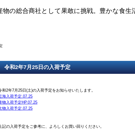
産物の総合商社として果敢に挑戦。豊かな食生
ご挨拶
SDGsの取組
取得認証
事業紹介
第一鮮魚部
第二鮮魚部
第三鮮魚部
塩冷部
総務部
定
令和2年7月25日の入荷予定
令和2年7月25日(土)の入荷予定をお知らせいたします。
近海入荷予定.07.25
青物入荷予定HP.07.25
太物入荷予定.07.25
上記の入荷予定をご参考に、よろしくお買い回りください。