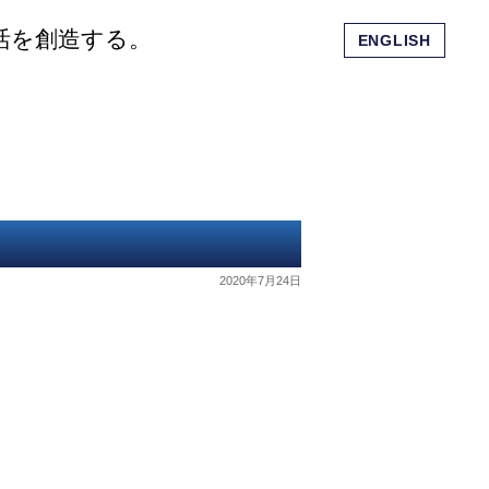
活を創造する。
ENGLISH
会社概要
ショッピングモール
お問い合わせ
2020年7月24日