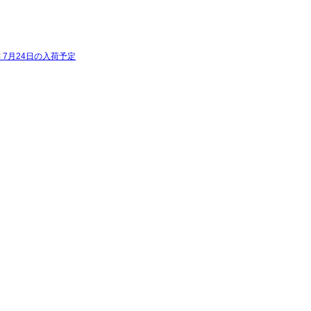
<
7月24日の入荷予定