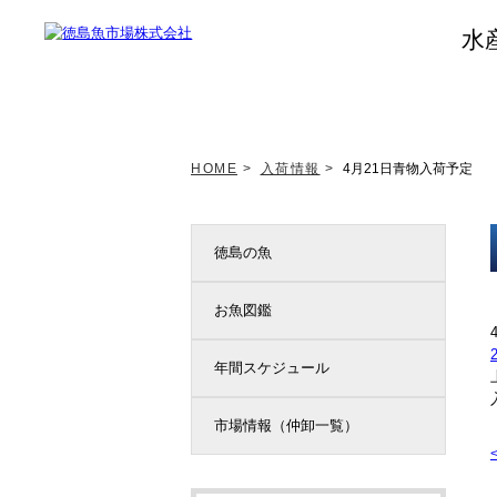
水
トップページ
新着情報
HOME
>
入荷情報
>
4月21日青物入荷予定
徳島の魚
お魚図鑑
年間スケジュール
市場情報（仲卸一覧）