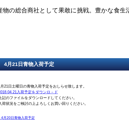
産物の総合商社として果敢に挑戦。豊かな食生
ご挨拶
SDGsの取組
取得認証
事業紹介
第一鮮魚部
第二鮮魚部
第三鮮魚部
塩冷部
総務部
4月21日青物入荷予定
4月21日土曜日の青物入荷予定をおしらせ致します。
2018.04.21入荷予定をダウンロ－ド
上記のファイルをダウンロードしてください。
入荷状況をご検討の上よろしくお買い回りください。
<
4月20日青物入荷予定