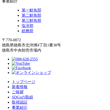
事業紹介
第一鮮魚部
第二鮮魚部
第三鮮魚部
塩冷部
総務部
〒770-0872
徳島県徳島市北沖洲4丁目1番38号
徳島市中央卸売市場内
トップページ
新着情報
ご挨拶
SDGsの取組
取得認証
事業紹介