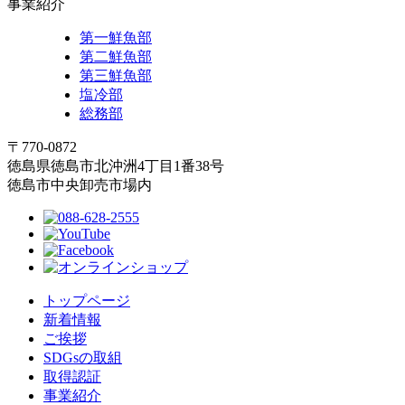
事業紹介
第一鮮魚部
第二鮮魚部
第三鮮魚部
塩冷部
総務部
〒770-0872
徳島県徳島市北沖洲4丁目1番38号
徳島市中央卸売市場内
トップページ
新着情報
ご挨拶
SDGsの取組
取得認証
事業紹介