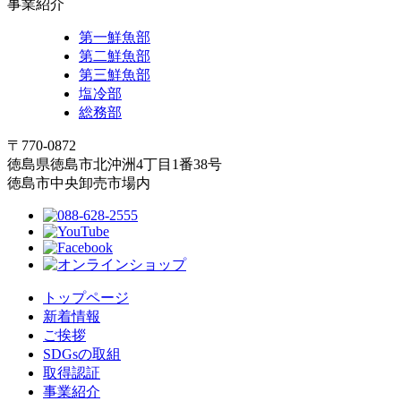
事業紹介
第一鮮魚部
第二鮮魚部
第三鮮魚部
塩冷部
総務部
〒770-0872
徳島県徳島市北沖洲4丁目1番38号
徳島市中央卸売市場内
トップページ
新着情報
ご挨拶
SDGsの取組
取得認証
事業紹介