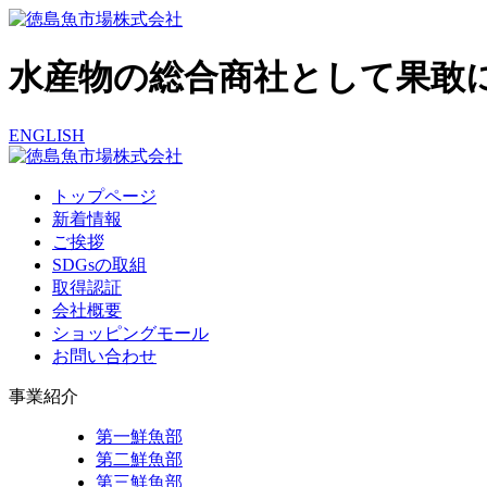
水産物の総合商社として果敢
ENGLISH
トップページ
新着情報
ご挨拶
SDGsの取組
取得認証
会社概要
ショッピングモール
お問い合わせ
事業紹介
第一鮮魚部
第二鮮魚部
第三鮮魚部