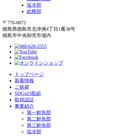
塩冷部
総務部
〒770-0872
徳島県徳島市北沖洲4丁目1番38号
徳島市中央卸売市場内
トップページ
新着情報
ご挨拶
SDGsの取組
取得認証
事業紹介
第一鮮魚部
第二鮮魚部
第三鮮魚部
塩冷部