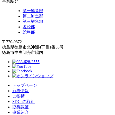
事業紹介
第一鮮魚部
第二鮮魚部
第三鮮魚部
塩冷部
総務部
〒770-0872
徳島県徳島市北沖洲4丁目1番38号
徳島市中央卸売市場内
トップページ
新着情報
ご挨拶
SDGsの取組
取得認証
事業紹介