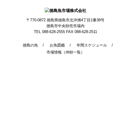
〒770-0872
徳島県徳島市北沖洲4丁目1番38号
徳島市中央卸売市場内
TEL 088-628-2555
FAX 088-628-2511
徳島の魚
お魚図鑑
年間スケジュール
市場情報（仲卸一覧）
© 2014 - 2026 TokushimaUoichiba. All Rights Reserved.