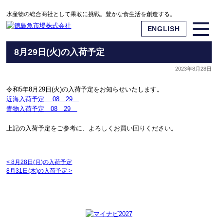
水産物の総合商社として果敢に挑戦。豊かな食生活を創造する。
ENGLISH
8月29日(火)の入荷予定
2023年8月28日
令和5年8月29日(火)の入荷予定をお知らせいたします。
近海入荷予定 08 29
青物入荷予定 08 29
上記の入荷予定をご参考に、よろしくお買い回りください。
<
8月28日(月)の入荷予定
8月31日(木)の入荷予定
>