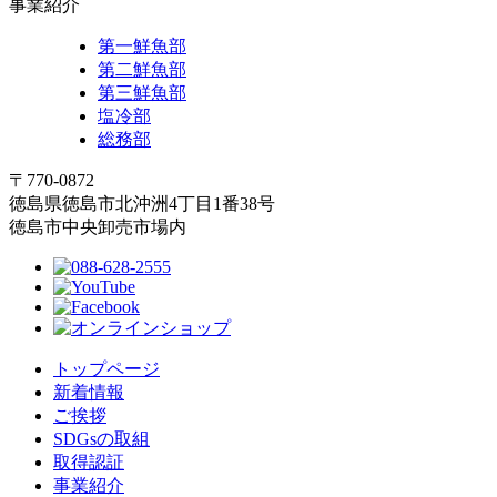
事業紹介
第一鮮魚部
第二鮮魚部
第三鮮魚部
塩冷部
総務部
〒770-0872
徳島県徳島市北沖洲4丁目1番38号
徳島市中央卸売市場内
トップページ
新着情報
ご挨拶
SDGsの取組
取得認証
事業紹介