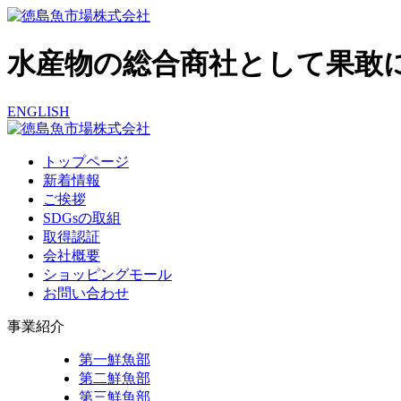
水産物の総合商社として果敢
ENGLISH
トップページ
新着情報
ご挨拶
SDGsの取組
取得認証
会社概要
ショッピングモール
お問い合わせ
事業紹介
第一鮮魚部
第二鮮魚部
第三鮮魚部