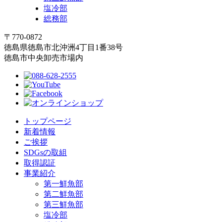
塩冷部
総務部
〒770-0872
徳島県徳島市北沖洲4丁目1番38号
徳島市中央卸売市場内
トップページ
新着情報
ご挨拶
SDGsの取組
取得認証
事業紹介
第一鮮魚部
第二鮮魚部
第三鮮魚部
塩冷部