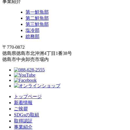
事業紹介
第一鮮魚部
第二鮮魚部
第三鮮魚部
塩冷部
総務部
〒770-0872
徳島県徳島市北沖洲4丁目1番38号
徳島市中央卸売市場内
トップページ
新着情報
ご挨拶
SDGsの取組
取得認証
事業紹介