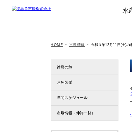
水
トップページ
新着情報
HOME
>
市況情報
>
令和３年12月11日(土)の
徳島の魚
お魚図鑑
年間スケジュール
市場情報（仲卸一覧）