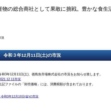
産物の総合商社として果敢に挑戦。豊かな食生
ご挨拶
SDGsの取組
取得認証
事業紹介
第一鮮魚部
第二鮮魚部
第三鮮魚部
塩冷部
総務部
市況
令和３年12月11日(土)の市況
令和3年12月11日(土)、徳島魚市場株式会社の市況をお知らせ致します。
2021.12.11市況
上記ファイルの「卸売価格」には、消費税額が含まれております。
<
令和3年12月10日(金)の市況