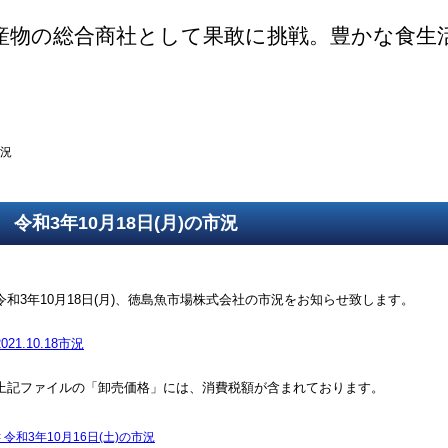
産物の総合商社として果敢に挑戦。豊かな食生
ご挨拶
SDGsの取組
取得認証
事業紹介
第一鮮魚部
第二鮮魚部
第三鮮魚部
塩冷部
総務部
市況
令和3年10月18日(月)の市況
令和3年10月18日(月)、徳島魚市場株式会社の市況をお知らせ致します。
2021.10.18市況
上記ファイルの「卸売価格」には、消費税額が含まれております。
<
令和3年10月16日(土)の市況