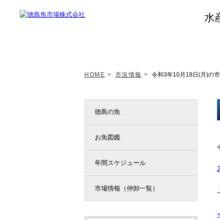
水
トップページ
新着情報
HOME
>
市況情報
>
令和3年10月18日(月)の
徳島の魚
お魚図鑑
年間スケジュール
市場情報（仲卸一覧）