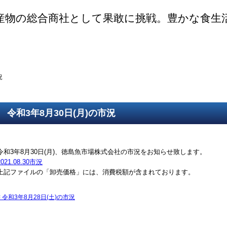
産物の総合商社として果敢に挑戦。豊かな食生
ご挨拶
SDGsの取組
取得認証
事業紹介
第一鮮魚部
第二鮮魚部
第三鮮魚部
塩冷部
総務部
況
令和3年8月30日(月)の市況
令和3年8月30日(月)、徳島魚市場株式会社の市況をお知らせ致します。
2021.08.30市況
上記ファイルの「卸売価格」には、消費税額が含まれております。
<
令和3年8月28日(土)の市況