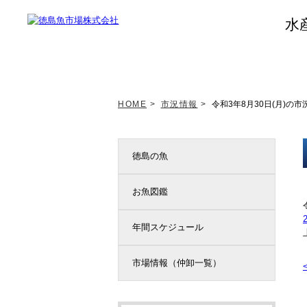
水
トップページ
新着情報
HOME
>
市況情報
>
令和3年8月30日(月)の市
徳島の魚
お魚図鑑
年間スケジュール
市場情報（仲卸一覧）