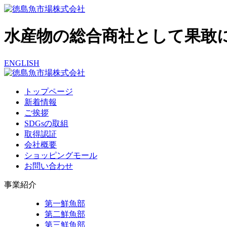
水産物の総合商社として果敢
ENGLISH
トップページ
新着情報
ご挨拶
SDGsの取組
取得認証
会社概要
ショッピングモール
お問い合わせ
事業紹介
第一鮮魚部
第二鮮魚部
第三鮮魚部