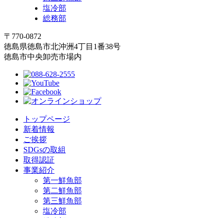
塩冷部
総務部
〒770-0872
徳島県徳島市北沖洲4丁目1番38号
徳島市中央卸売市場内
トップページ
新着情報
ご挨拶
SDGsの取組
取得認証
事業紹介
第一鮮魚部
第二鮮魚部
第三鮮魚部
塩冷部