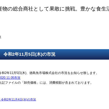
産物の総合商社として果敢に挑戦。豊かな食生
ご挨拶
SDGsの取組
取得認証
事業紹介
第一鮮魚部
第二鮮魚部
第三鮮魚部
塩冷部
総務部
況
令和2年11月5日(木)の市況
令和2年11月5日(木)、徳島魚市場株式会社の市況をお知らせ致します。
2020.11.05市況
上記ファイルの「卸売価格」には、消費税額が含まれております。
<
令和2年11月4日(水)の市況