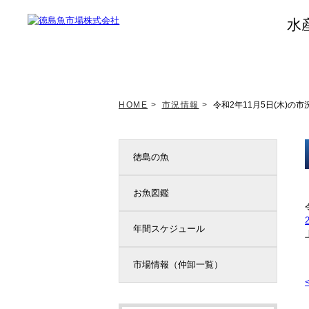
水
トップページ
新着情報
HOME
>
市況情報
>
令和2年11月5日(木)の市
徳島の魚
お魚図鑑
年間スケジュール
市場情報（仲卸一覧）