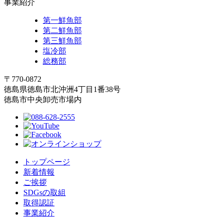
事業紹介
第一鮮魚部
第二鮮魚部
第三鮮魚部
塩冷部
総務部
〒770-0872
徳島県徳島市北沖洲4丁目1番38号
徳島市中央卸売市場内
トップページ
新着情報
ご挨拶
SDGsの取組
取得認証
事業紹介