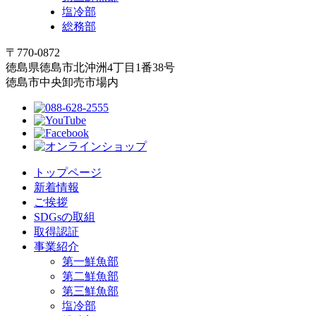
塩冷部
総務部
〒770-0872
徳島県徳島市北沖洲4丁目1番38号
徳島市中央卸売市場内
トップページ
新着情報
ご挨拶
SDGsの取組
取得認証
事業紹介
第一鮮魚部
第二鮮魚部
第三鮮魚部
塩冷部