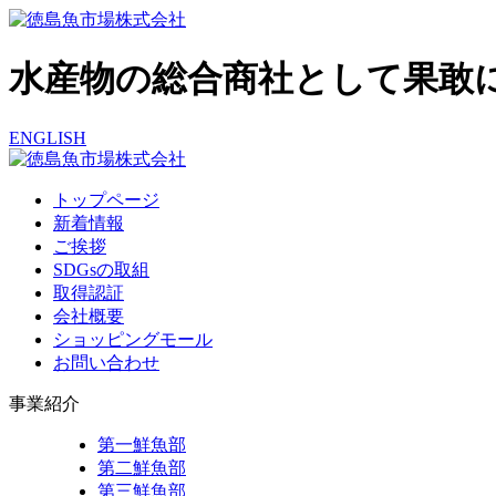
水産物の総合商社として果敢
ENGLISH
トップページ
新着情報
ご挨拶
SDGsの取組
取得認証
会社概要
ショッピングモール
お問い合わせ
事業紹介
第一鮮魚部
第二鮮魚部
第三鮮魚部