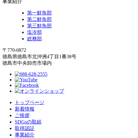
事業紹介
第一鮮魚部
第二鮮魚部
第三鮮魚部
塩冷部
総務部
〒770-0872
徳島県徳島市北沖洲4丁目1番38号
徳島市中央卸売市場内
トップページ
新着情報
ご挨拶
SDGsの取組
取得認証
事業紹介