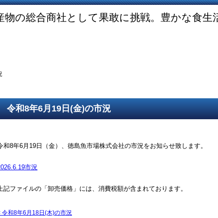
産物の総合商社として果敢に挑戦。豊かな食生
ご挨拶
SDGsの取組
取得認証
事業紹介
第一鮮魚部
第二鮮魚部
第三鮮魚部
塩冷部
総務部
況
令和8年6月19日(金)の市況
令和8年6月19日（金）、徳島魚市場株式会社の市況をお知らせ致します。
2026.6.19市況
上記ファイルの「卸売価格」には、消費税額が含まれております。
<
令和8年6月18日(木)の市況