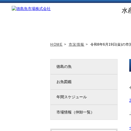
水
トップページ
新着情報
HOME
>
市況情報
>
令和8年6月19日(金)の市
徳島の魚
お魚図鑑
年間スケジュール
市場情報（仲卸一覧）