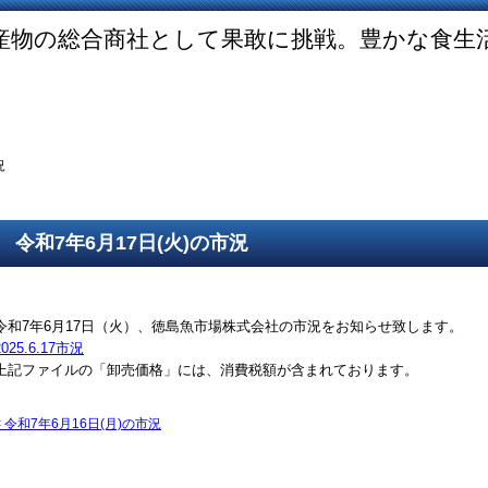
産物の総合商社として果敢に挑戦。豊かな食生
ご挨拶
SDGsの取組
取得認証
事業紹介
第一鮮魚部
第二鮮魚部
第三鮮魚部
塩冷部
総務部
況
令和7年6月17日(火)の市況
令和7年6月17日（火）、徳島魚市場株式会社の市況をお知らせ致します。
2025.6.17市況
上記ファイルの「卸売価格」には、消費税額が含まれております。
<
令和7年6月16日(月)の市況