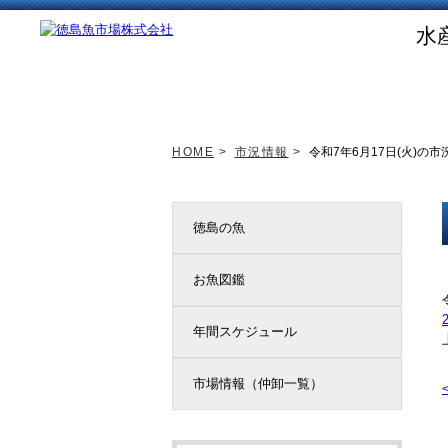
水
トップページ
新着情報
HOME
>
市況情報
>
令和7年6月17日(火)の市
徳島の魚
お魚図鑑
年間スケジュール
市場情報（仲卸一覧）