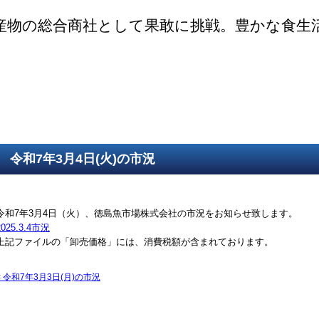
産物の総合商社として果敢に挑戦。豊かな食生
ご挨拶
SDGsの取組
取得認証
事業紹介
第一鮮魚部
第二鮮魚部
第三鮮魚部
塩冷部
総務部
令和7年3月4日(火)の市況
令和7年3月4日（火）、徳島魚市場株式会社の市況をお知らせ致します。
2025.3.4市況
上記ファイルの「卸売価格」には、消費税額が含まれております。
<
令和7年3月3日(月)の市況