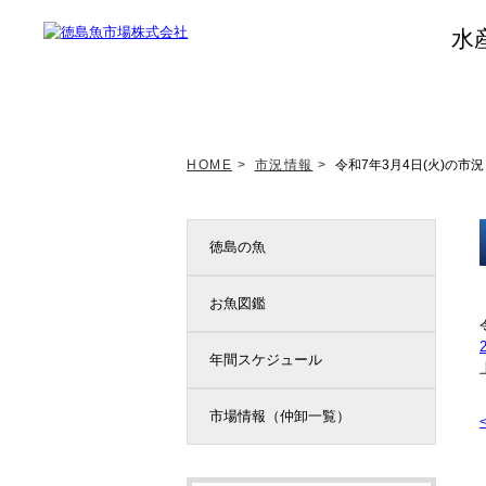
水
トップページ
新着情報
HOME
>
市況情報
>
令和7年3月4日(火)の市況
徳島の魚
お魚図鑑
年間スケジュール
市場情報（仲卸一覧）