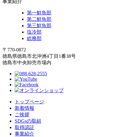
事業紹介
第一鮮魚部
第二鮮魚部
第三鮮魚部
塩冷部
総務部
〒770-0872
徳島県徳島市北沖洲4丁目1番38号
徳島市中央卸売市場内
トップページ
新着情報
ご挨拶
SDGsの取組
取得認証
事業紹介