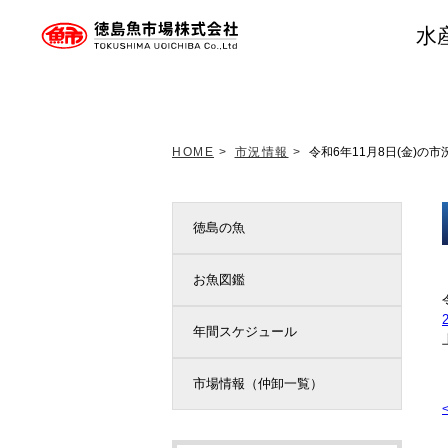
水
トップページ
新着情報
HOME
>
市況情報
>
令和6年11月8日(金)の市
徳島の魚
お魚図鑑
年間スケジュール
市場情報（仲卸一覧）