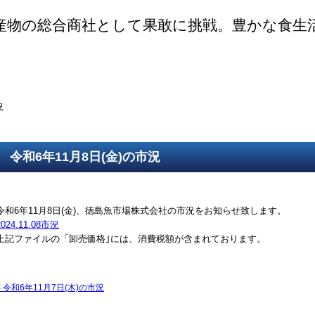
産物の総合商社として果敢に挑戦。豊かな食生
ご挨拶
SDGsの取組
取得認証
事業紹介
第一鮮魚部
第二鮮魚部
第三鮮魚部
塩冷部
総務部
況
令和6年11月8日(金)の市況
令和6年11月8日(金)、徳島魚市場株式会社の市況をお知らせ致します。
2024.11.08市況
上記ファイルの「卸売価格｣には、消費税額が含まれております。
<
令和6年11月7日(木)の市況