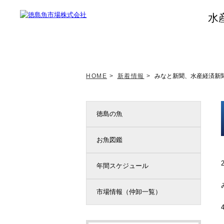
水
トップページ
新着情報
HOME
>
新着情報
>
みなと新聞、水産経済新
徳島の魚
お魚図鑑
年間スケジュール
市場情報（仲卸一覧）