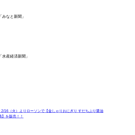
「みなと新聞」
「水産経済新聞」
<
2/16（火）よりローソンで【金しゃりおにぎり すだちぶり醤油
漬】を販売！！