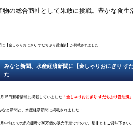
産物の総合商社として果敢に挑戦。豊かな食生
ご挨拶
SDGsの取組
取得認証
事業紹介
第一鮮魚部
第二鮮魚部
第三鮮魚部
塩冷部
総務部
聞に【金しゃりおにぎり すだちぶり醤油漬】が掲載されました
みなと新聞、水産経済新聞に【金しゃりおにぎり す
た
2月15日新着情報に掲載していました
「金しゃりおにぎり すだちぶり醤油漬」
みなと新聞と、水産経済新聞に掲載されました！
4月中旬までの約8週間で30万個の販売予定ですので、是非ともご賞味下さい