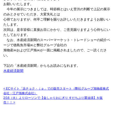
お願いいたします。
今年の展示につきましては、時節柄とはいえ苦渋の判断で上記の展示
のみとさせていただき、大変失礼とは
心得ておりますが、何卒ご理解を賜りお許しいただきますようお願いい
たします。
次回は、是非皆様に直接お目にかかり、ご意見賜りますよう心待ちにい
たしております。
なお、水産経済新聞のスーパーマーケット・トレードショーの紹介ペ
ージで徳島魚市場㈱と弊社グループ会社の
旭物産㈱および江戸旭㈱が一面に掲載されましたので、ご一読くださ
い。
下記の「水産経済新聞」からもお読みになれます。
水産経済新聞
<
ECサイト「浜チョク・ｊｐ」での販売スタート（弊社グループ旭物産株式
会社・江戸旭株式会社）
2/16（火）よりローソンで【金しゃりおにぎり すだちぶり醤油漬】を販
売！！
>