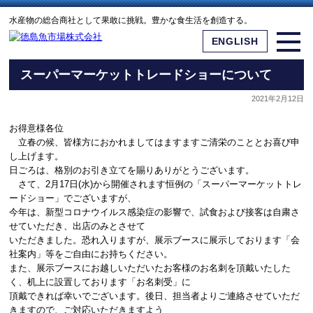
水産物の総合商社として果敢に挑戦。豊かな食生活を創造する。
ENGLISH
スーパーマーケットトレードショーについて
2021年2月12日
お得意様各位
立春の候、皆様方におかれましてはますますご清栄のこととお喜び申
し上げます。
日ごろは、格別のお引き立てを賜りありがとうございます。
さて、2月17日(水)から開催されます恒例の「スーパーマーケットトレ
ードショー」でございますが、
今年は、新型コロナウイルス感染症の影響で、試食および接客は自粛さ
せていただき、出店のみとさせて
いただきました。恐れ入りますが、展示ブースに展示しております「会
社案内」等をご自由にお持ちください。
また、展示ブースにお越しいただいたお客様のお名刺を頂戴いたした
く、机上に設置しております「お名刺受」に
頂戴できれば幸いでございます。後日、担当者よりご連絡させていただ
きますので、ご対応いただきますよう