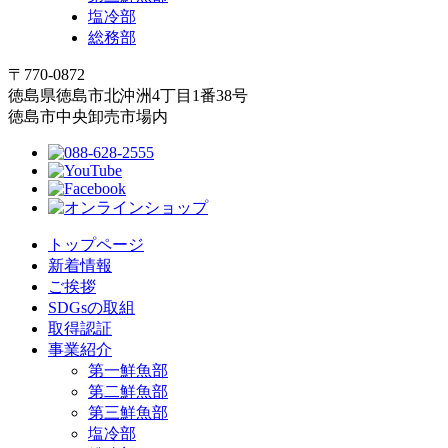
塩冷部
総務部
〒770-0872
徳島県徳島市北沖洲4丁目1番38号
徳島市中央卸売市場内
トップページ
新着情報
ご挨拶
SDGsの取組
取得認証
事業紹介
第一鮮魚部
第二鮮魚部
第三鮮魚部
塩冷部