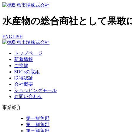
水産物の総合商社として果敢
ENGLISH
トップページ
新着情報
ご挨拶
SDGsの取組
取得認証
会社概要
ショッピングモール
お問い合わせ
事業紹介
第一鮮魚部
第二鮮魚部
第三鮮魚部