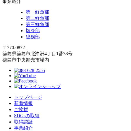
事業紹介
第一鮮魚部
第二鮮魚部
第三鮮魚部
塩冷部
総務部
〒770-0872
徳島県徳島市北沖洲4丁目1番38号
徳島市中央卸売市場内
トップページ
新着情報
ご挨拶
SDGsの取組
取得認証
事業紹介