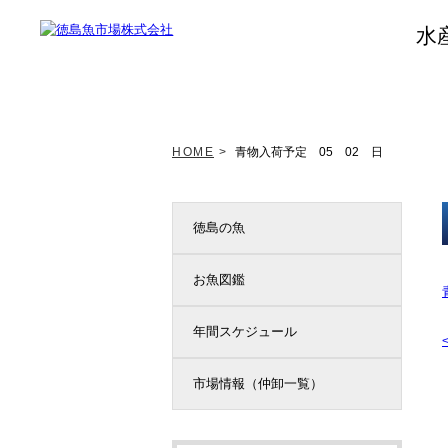
水
トップページ
新着情報
HOME
>
青物入荷予定 05 02 日
徳島の魚
お魚図鑑
年間スケジュール
市場情報（仲卸一覧）