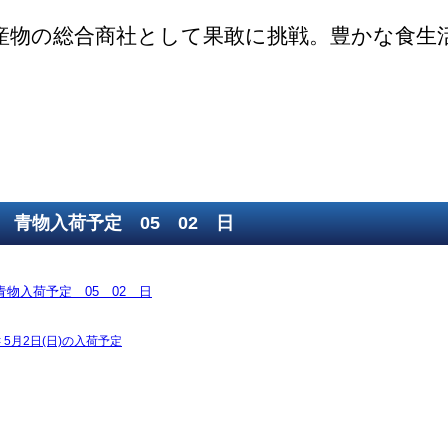
産物の総合商社として果敢に挑戦。豊かな食生
ご挨拶
SDGsの取組
取得認証
事業紹介
第一鮮魚部
第二鮮魚部
第三鮮魚部
塩冷部
総務部
青物入荷予定 05 02 日
青物入荷予定 05 02 日
<
5月2日(日)の入荷予定