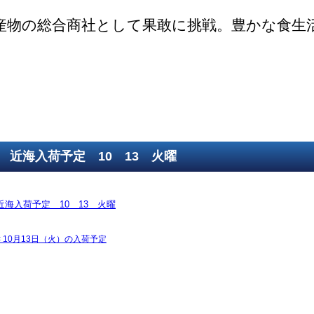
産物の総合商社として果敢に挑戦。豊かな食生
ご挨拶
SDGsの取組
取得認証
事業紹介
第一鮮魚部
第二鮮魚部
第三鮮魚部
塩冷部
総務部
近海入荷予定 10 13 火曜
近海入荷予定 10 13 火曜
<
10月13日（火）の入荷予定