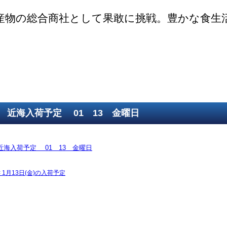
産物の総合商社として果敢に挑戦。豊かな食生
ご挨拶
SDGsの取組
取得認証
事業紹介
第一鮮魚部
第二鮮魚部
第三鮮魚部
塩冷部
総務部
近海入荷予定 01 13 金曜日
近海入荷予定 01 13 金曜日
<
1月13日(金)の入荷予定