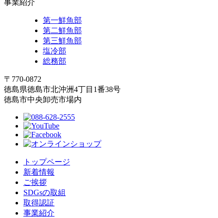
事業紹介
第一鮮魚部
第二鮮魚部
第三鮮魚部
塩冷部
総務部
〒770-0872
徳島県徳島市北沖洲4丁目1番38号
徳島市中央卸売市場内
トップページ
新着情報
ご挨拶
SDGsの取組
取得認証
事業紹介