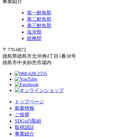
事業紹介
第一鮮魚部
第二鮮魚部
第三鮮魚部
塩冷部
総務部
〒770-0872
徳島県徳島市北沖洲4丁目1番38号
徳島市中央卸売市場内
トップページ
新着情報
ご挨拶
SDGsの取組
取得認証
事業紹介